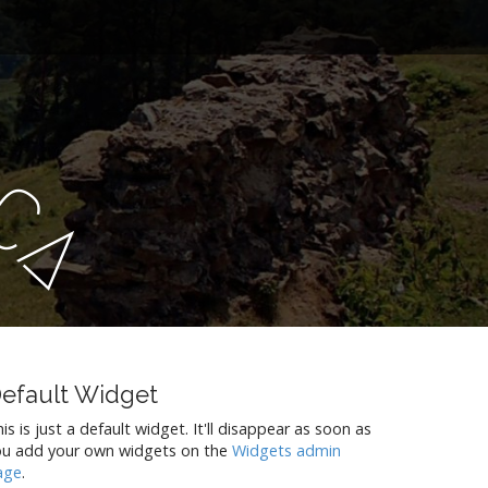
S
C
A
efault Widget
is is just a default widget. It'll disappear as soon as
ou add your own widgets on the
Widgets admin
age
.