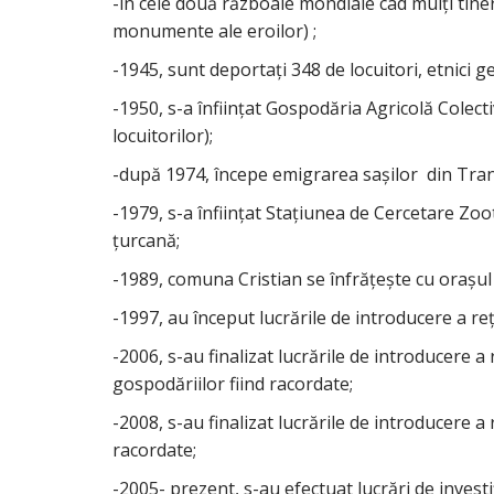
-în cele două războaie mondiale cad mulţi tine
monumente ale eroilor) ;
-1945, sunt deportaţi 348 de locuitori, etnici g
-1950, s-a înfiinţat Gospodăria Agricolă Colect
locuitorilor);
-după 1974, începe emigrarea saşilor din Trans
-1979, s-a înfiinţat Staţiunea de Cercetare Zoo
ţurcană;
-1989, comuna Cristian se înfrăţeşte cu oraşul
-1997, au început lucrările de introducere a re
-2006, s-au finalizat lucrările de introducere a
gospodăriilor fiind racordate;
-2008, s-au finalizat lucrările de introducere a
racordate;
-2005- prezent, s-au efectuat lucrări de invest