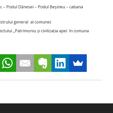
isc – Podul Dănesei – Podul Beşineu – cabana
strului general al comunei;
tului „Patrimoniu şi civilizaţia apei în comuna