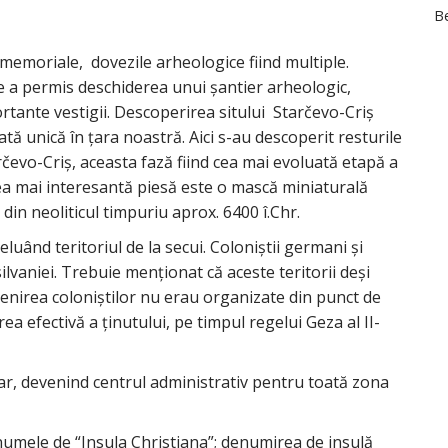
Be
imemoriale, dovezile arheologice fiind multiple.
ie a permis deschiderea unui şantier arheologic,
tante vestigii. Descoperirea sitului Starčevo-Criş
tă unică în ţara noastră. Aici s-au descoperit resturile
arčevo-Criş, aceasta fază fiind cea mai evoluată etapă a
Cea mai interesantă piesă este o mască miniaturală
 din neoliticul timpuriu aprox. 6400 î.Chr.
eluând teritoriul de la secui. Coloniştii germani şi
ilvaniei. Trebuie menţionat că aceste teritorii deşi
enirea coloniştilor nu erau organizate din punct de
ea efectivă a ţinutului, pe timpul regelui Geza al II-
ar, devenind centrul administrativ pentru toată zona
mele de “Insula Christiana”; denumirea de insulă