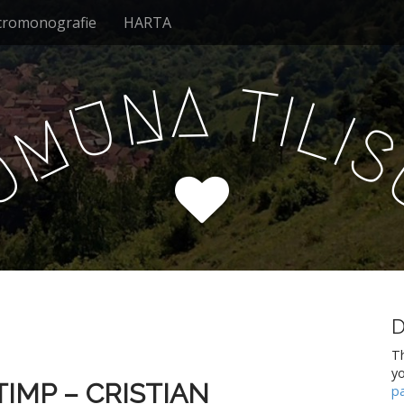
cromonografie
HARTA
A
T
N
I
U
L
I
M
O
D
Th
y
TIMP – CRISTIAN
p