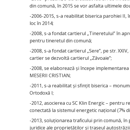
din comună, în 2015 se vor asfalta ultimele două 
-2006-2015, s-a reabilitat biserica parohiei II, 
loc în 2014;
-2008, s-a fondat cartierul „Tineretului” în apro
pentru tineretul din comună;
-2008, s-a fondat cartierul „Sere”, pe str. XXIV
cartier se dezvoltă cartierul „Zăvoaie”;
-2008, se elaborează şi începe implementare
MESERII CRISTIAN;
-2011, s-a reabilitat şi sfinţit biserica – monu
Ortodoxă I;
-2012, asocierea cu SC Klin Energic – pentru r
conectată la sistemul energetic naţional (7% d
-2013, soluţionarea traficului prin comună, în 
juridice ale proprietăţilor şi traseul autostrăzii