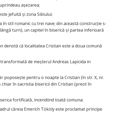
 cuprindeau aşezarea;
ste jefuită şi zona Sibiului;
ica în stil romanic cu trei nave; din această construcţie s-
lângă turn), un capitel în biserică şi partea inferioară
ian denotă că localitatea Cristian este a doua comună
e transformată de meşterul Andreas Lapicida in
r poposeşte pentru o noapte la Cristian (în str. X, nr.
hiar în sacristia bisericii din Cristian (preot în
biserica fortificată, incendiind toată comuna;
în cadrul căreia Emerich Tököly este proclamat principe