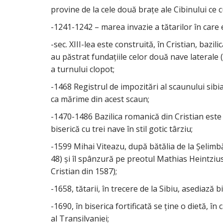
provine de la cele două braţe ale Cibinului ce
-1241-1242 – marea invazie a tătarilor în care e
-sec. XIII-lea este construită, în Cristian, bazil
au păstrat fundaţiile celor două nave laterale (
a turnului clopot;
-1468 Registrul de impozitări al scaunului sib
ca mărime din acest scaun;
-1470-1486 Bazilica romanică din Cristian est
biserică cu trei nave în stil gotic târziu;
-1599 Mihai Viteazu, după bătălia de la Şelimbă
48) şi îl spânzură pe preotul Mathias Heintzius c
Cristian din 1587);
-1658, tătarii, în trecere de la Sibiu, asediază 
-1690, în biserica fortificată se ţine o dietă, 
al Transilvaniei;