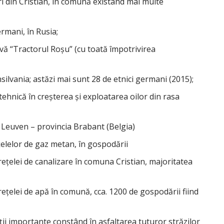
ri din Cristian, în comună existând mai multe
ermani, în Rusia;
ivă “Tractorul Roşu” (cu toată împotrivirea
ilvania; astăzi mai sunt 28 de etnici germani (2015);
tehnică în creşterea şi exploatarea oilor din rasa
 Leuven – provincia Brabant (Belgia)
ţelelor de gaz metan, în gospodării
 reţelei de canalizare în comuna Cristian, majoritatea
 reţelei de apă în comună, cca. 1200 de gospodării fiind
iţii importante constând în asfaltarea tuturor străzilor