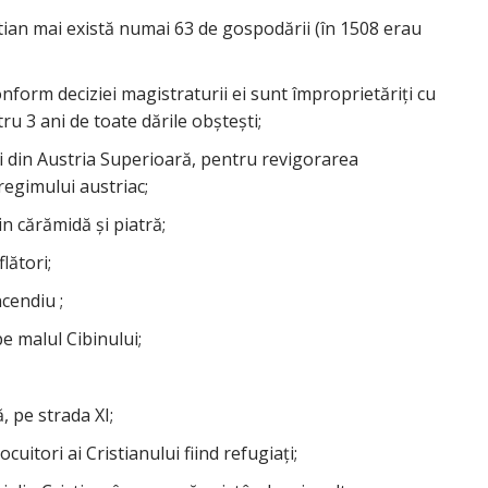
stian mai există numai 63 de gospodării (în 1508 erau
onform deciziei magistraturii ei sunt împroprietăriţi cu
ntru 3 ani de toate dările obşteşti;
eri din Austria Superioară, pentru revigorarea
 regimului austriac;
in cărămidă şi piatră;
lători;
cendiu ;
e malul Cibinului;
 pe strada XI;
ocuitori ai Cristianului fiind refugiaţi;