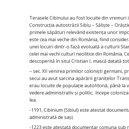
Terasele Cibinului au fost locuite din vremuri 
Construcţia autostrăzii Sibiu – Sălişte – Orăşt
primele săpături relevând existenţa unor impor
este cea mai veche din România, fiind considera
unei locuiri dintr-o fază evoluată a culturii St
celei mai vechi culturi neolitice din România. 
descoperită în situl Cristian I, mască datată tot
– sec. XII venirea primilor colonişti germani, pr
secui au avut sarcina apărării graniţelor Trans
erau locuite de populaţie autohtonă, până la v
vedere administrativ şi politic; începe colonizar
lea.
-1191, Cibinium (Sibiul) este atestat document
administrată de saşi;
-1223 este atestată documentar comuna sub nu