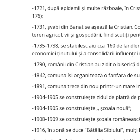
-1721, după epidemii şi multe războaie, în Cri
176);
-1731, şvabi din Banat se aşează la Cristian. C
teren agricol, vii şi gospodării, fiind scutiţi pe
-1735-1738, se stabilesc aici cca. 160 de landl
economiei ţinutului şi a consolidării influenţei
-1790, românii din Cristian au zidit o biserică d
-1842, comuna îşi organizează o fanfară de suf
-1891, comuna trece din nou printr-un mare in
-1904-1905 se construieşte zidul de piatră de p
-1904-1905 se construieşte ,, şcoala nouă”;
-1908-1909 se construieşte şcoala românească,
-1916, în zonă se duce “Bătălia Sibiului”, mulţi l