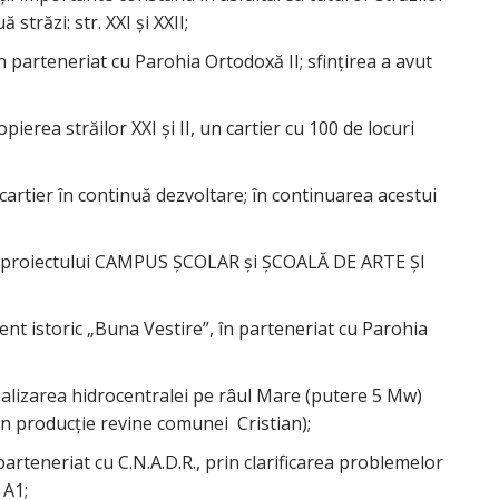
străzi: str. XXI şi XXII;
în parteneriat cu Parohia Ortodoxă II; sfinţirea a avut
pierea străilor XXI şi II, un cartier cu 100 de locuri
, cartier în continuă dezvoltare; în continuarea acestui
a proiectului CAMPUS ŞCOLAR şi ŞCOALĂ DE ARTE ŞI
ment istoric „Buna Vestire”, în parteneriat cu Parohia
ealizarea hidrocentralei pe râul Mare (putere 5 Mw)
in producţie revine comunei Cristian);
parteneriat cu C.N.A.D.R., prin clarificarea problemelor
 A1;